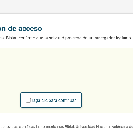
ión de acceso
ia Biblat, confirme que la solicitud proviene de un navegador legítimo.
Haga clic para continuar
de revistas científicas latinoamericanas Biblat. Universidad Nacional Autónoma d