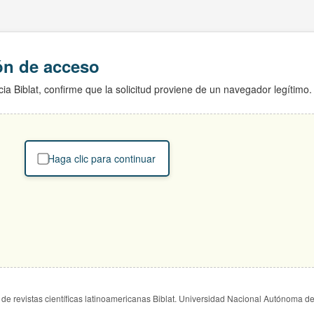
ión de acceso
ia Biblat, confirme que la solicitud proviene de un navegador legítimo.
Haga clic para continuar
de revistas científicas latinoamericanas Biblat. Universidad Nacional Autónoma d