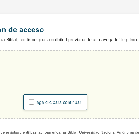
ión de acceso
ia Biblat, confirme que la solicitud proviene de un navegador legítimo.
Haga clic para continuar
de revistas científicas latinoamericanas Biblat. Universidad Nacional Autónoma d