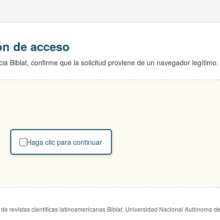
ión de acceso
ia Biblat, confirme que la solicitud proviene de un navegador legítimo.
Haga clic para continuar
de revistas científicas latinoamericanas Biblat. Universidad Nacional Autónoma d