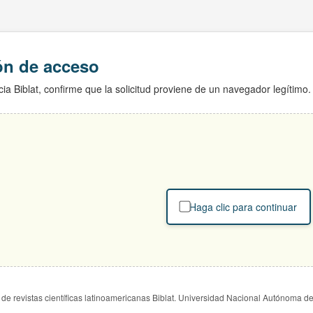
ión de acceso
ia Biblat, confirme que la solicitud proviene de un navegador legítimo.
Haga clic para continuar
de revistas científicas latinoamericanas Biblat. Universidad Nacional Autónoma d