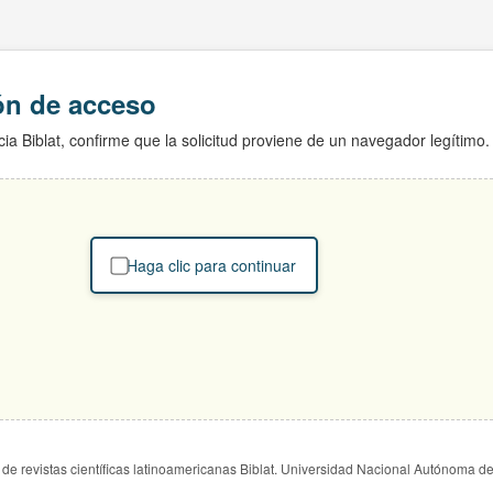
ión de acceso
ia Biblat, confirme que la solicitud proviene de un navegador legítimo.
Haga clic para continuar
de revistas científicas latinoamericanas Biblat. Universidad Nacional Autónoma d