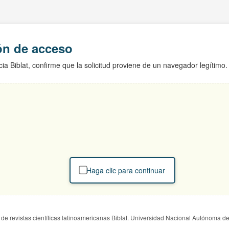
ión de acceso
ia Biblat, confirme que la solicitud proviene de un navegador legítimo.
Haga clic para continuar
de revistas científicas latinoamericanas Biblat. Universidad Nacional Autónoma d