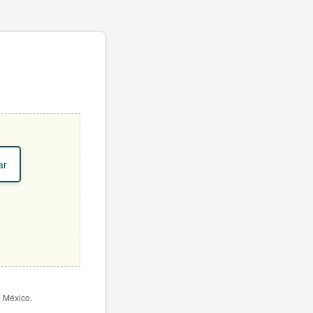
ar
e México.