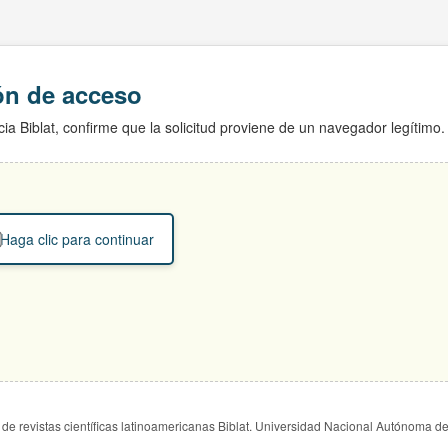
ión de acceso
ia Biblat, confirme que la solicitud proviene de un navegador legítimo.
Haga clic para continuar
de revistas científicas latinoamericanas Biblat. Universidad Nacional Autónoma d