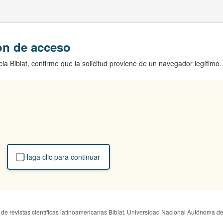
ión de acceso
ia Biblat, confirme que la solicitud proviene de un navegador legítimo.
Haga clic para continuar
de revistas científicas latinoamericanas Biblat. Universidad Nacional Autónoma d