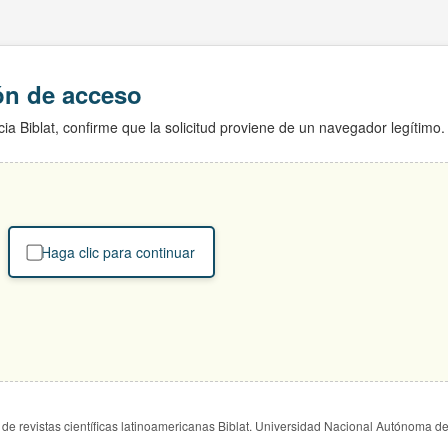
ión de acceso
ia Biblat, confirme que la solicitud proviene de un navegador legítimo.
Haga clic para continuar
de revistas científicas latinoamericanas Biblat. Universidad Nacional Autónoma d