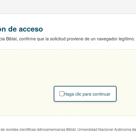
ión de acceso
ia Biblat, confirme que la solicitud proviene de un navegador legítimo.
Haga clic para continuar
de revistas científicas latinoamericanas Biblat. Universidad Nacional Autónoma d