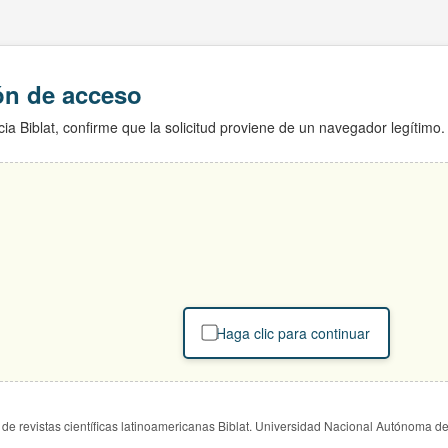
ión de acceso
ia Biblat, confirme que la solicitud proviene de un navegador legítimo.
Haga clic para continuar
de revistas científicas latinoamericanas Biblat. Universidad Nacional Autónoma d