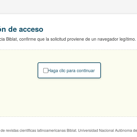
ión de acceso
ia Biblat, confirme que la solicitud proviene de un navegador legítimo.
Haga clic para continuar
de revistas científicas latinoamericanas Biblat. Universidad Nacional Autónoma d