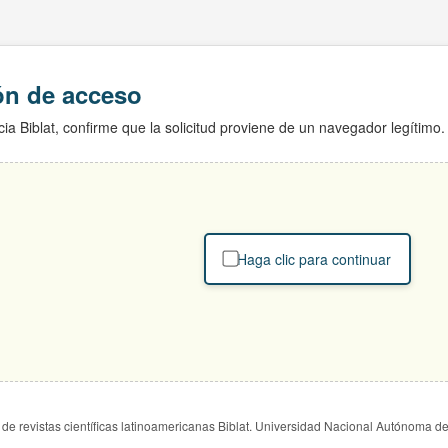
ión de acceso
ia Biblat, confirme que la solicitud proviene de un navegador legítimo.
Haga clic para continuar
de revistas científicas latinoamericanas Biblat. Universidad Nacional Autónoma d