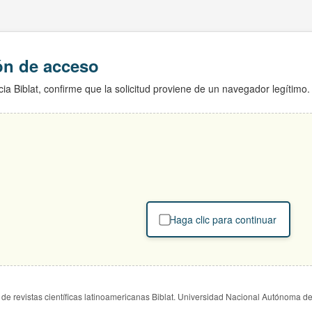
ión de acceso
ia Biblat, confirme que la solicitud proviene de un navegador legítimo.
Haga clic para continuar
de revistas científicas latinoamericanas Biblat. Universidad Nacional Autónoma d