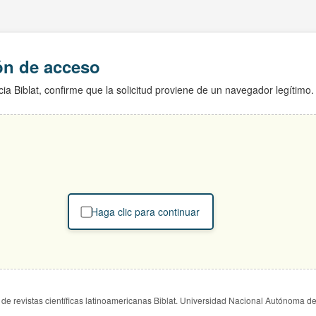
ión de acceso
ia Biblat, confirme que la solicitud proviene de un navegador legítimo.
Haga clic para continuar
de revistas científicas latinoamericanas Biblat. Universidad Nacional Autónoma d