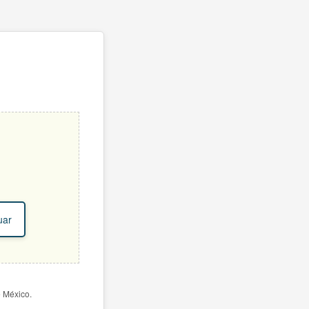
uar
e México.