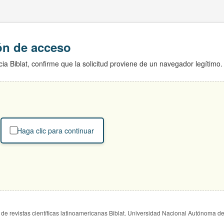
ión de acceso
ia Biblat, confirme que la solicitud proviene de un navegador legítimo.
Haga clic para continuar
de revistas científicas latinoamericanas Biblat. Universidad Nacional Autónoma d