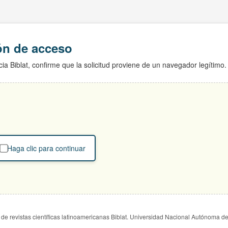
ión de acceso
ia Biblat, confirme que la solicitud proviene de un navegador legítimo.
Haga clic para continuar
de revistas científicas latinoamericanas Biblat. Universidad Nacional Autónoma d