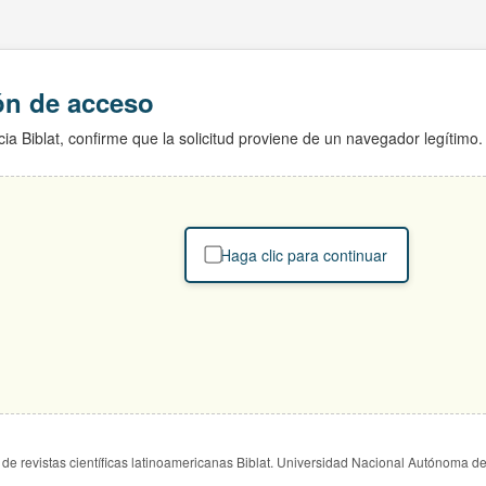
ión de acceso
ia Biblat, confirme que la solicitud proviene de un navegador legítimo.
Haga clic para continuar
de revistas científicas latinoamericanas Biblat. Universidad Nacional Autónoma d