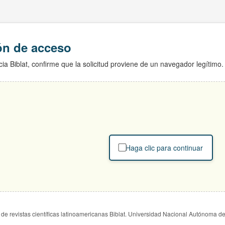
ión de acceso
ia Biblat, confirme que la solicitud proviene de un navegador legítimo.
Haga clic para continuar
de revistas científicas latinoamericanas Biblat. Universidad Nacional Autónoma d