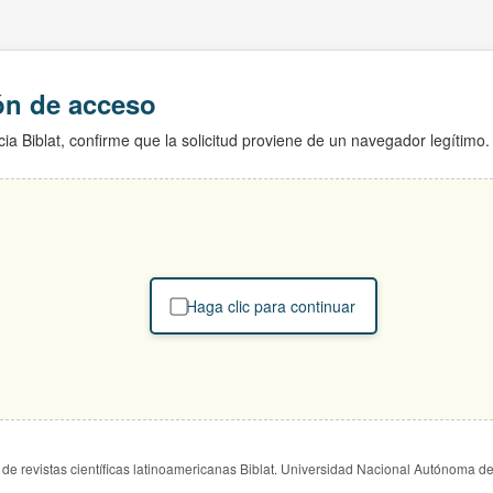
ión de acceso
ia Biblat, confirme que la solicitud proviene de un navegador legítimo.
Haga clic para continuar
de revistas científicas latinoamericanas Biblat. Universidad Nacional Autónoma d