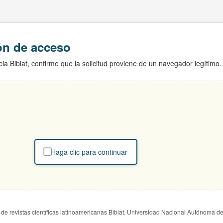
ión de acceso
ia Biblat, confirme que la solicitud proviene de un navegador legítimo.
Haga clic para continuar
de revistas científicas latinoamericanas Biblat. Universidad Nacional Autónoma d