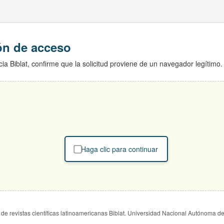
ión de acceso
ia Biblat, confirme que la solicitud proviene de un navegador legítimo.
Haga clic para continuar
de revistas científicas latinoamericanas Biblat. Universidad Nacional Autónoma d