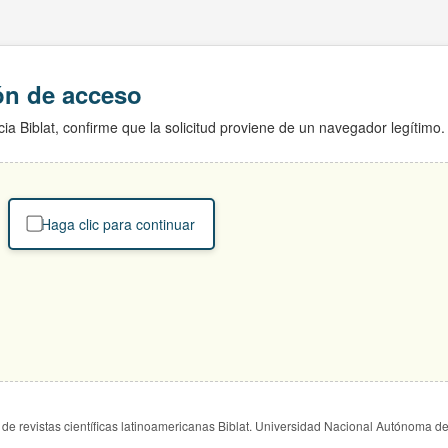
ión de acceso
ia Biblat, confirme que la solicitud proviene de un navegador legítimo.
Haga clic para continuar
de revistas científicas latinoamericanas Biblat. Universidad Nacional Autónoma d