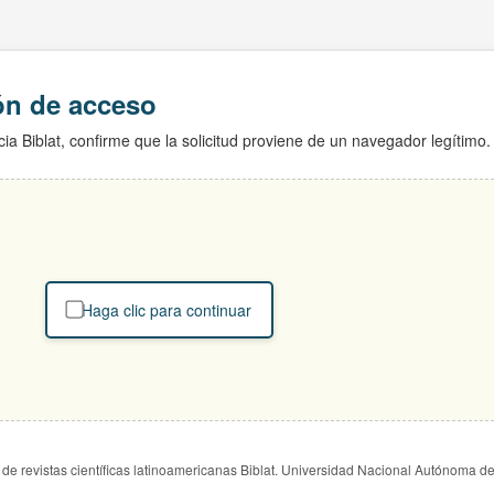
ión de acceso
ia Biblat, confirme que la solicitud proviene de un navegador legítimo.
Haga clic para continuar
de revistas científicas latinoamericanas Biblat. Universidad Nacional Autónoma d