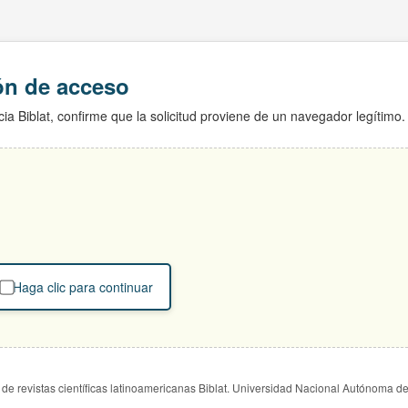
ión de acceso
ia Biblat, confirme que la solicitud proviene de un navegador legítimo.
Haga clic para continuar
de revistas científicas latinoamericanas Biblat. Universidad Nacional Autónoma d