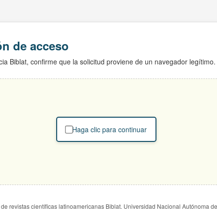
ión de acceso
ia Biblat, confirme que la solicitud proviene de un navegador legítimo.
Haga clic para continuar
de revistas científicas latinoamericanas Biblat. Universidad Nacional Autónoma d