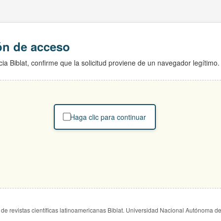
ión de acceso
ia Biblat, confirme que la solicitud proviene de un navegador legítimo.
Haga clic para continuar
de revistas científicas latinoamericanas Biblat. Universidad Nacional Autónoma d