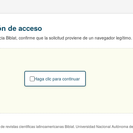
ión de acceso
ia Biblat, confirme que la solicitud proviene de un navegador legítimo.
Haga clic para continuar
de revistas científicas latinoamericanas Biblat. Universidad Nacional Autónoma d