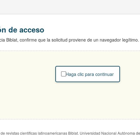
ión de acceso
ia Biblat, confirme que la solicitud proviene de un navegador legítimo.
Haga clic para continuar
de revistas científicas latinoamericanas Biblat. Universidad Nacional Autónoma d