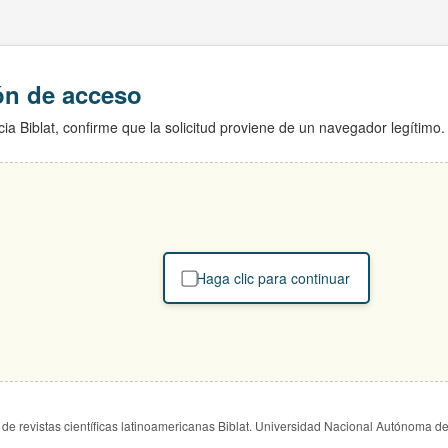
ión de acceso
ia Biblat, confirme que la solicitud proviene de un navegador legítimo.
Haga clic para continuar
de revistas científicas latinoamericanas Biblat. Universidad Nacional Autónoma d