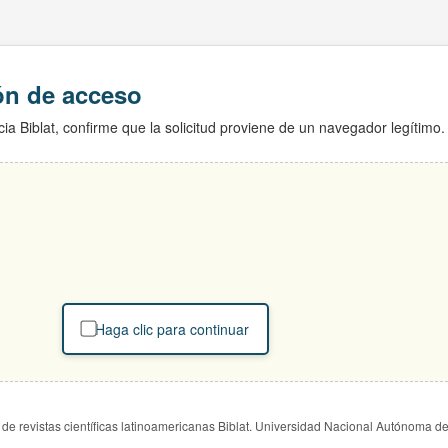
ión de acceso
ia Biblat, confirme que la solicitud proviene de un navegador legítimo.
Haga clic para continuar
de revistas científicas latinoamericanas Biblat. Universidad Nacional Autónoma d