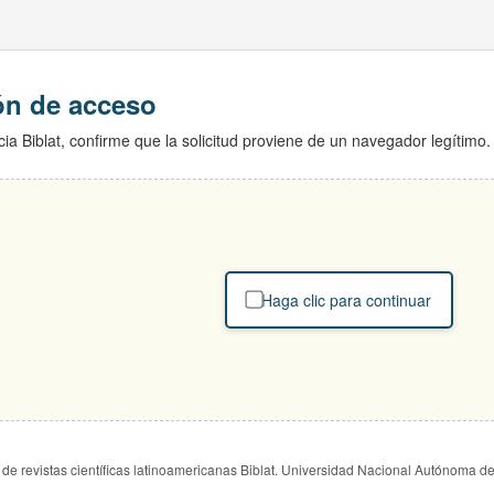
ión de acceso
ia Biblat, confirme que la solicitud proviene de un navegador legítimo.
Haga clic para continuar
de revistas científicas latinoamericanas Biblat. Universidad Nacional Autónoma d