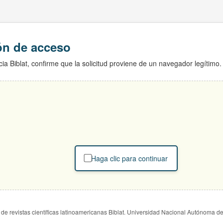
ión de acceso
ia Biblat, confirme que la solicitud proviene de un navegador legítimo.
Haga clic para continuar
de revistas científicas latinoamericanas Biblat. Universidad Nacional Autónoma d