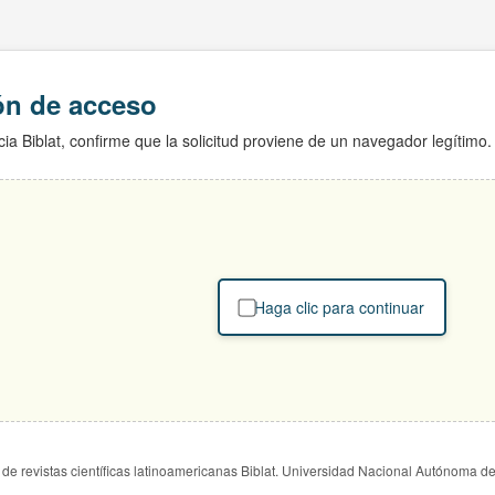
ión de acceso
ia Biblat, confirme que la solicitud proviene de un navegador legítimo.
Haga clic para continuar
de revistas científicas latinoamericanas Biblat. Universidad Nacional Autónoma d