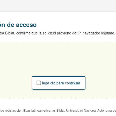
ión de acceso
ia Biblat, confirme que la solicitud proviene de un navegador legítimo.
Haga clic para continuar
de revistas científicas latinoamericanas Biblat. Universidad Nacional Autónoma d