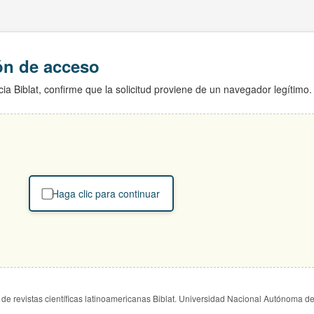
ión de acceso
ia Biblat, confirme que la solicitud proviene de un navegador legítimo.
Haga clic para continuar
de revistas científicas latinoamericanas Biblat. Universidad Nacional Autónoma d