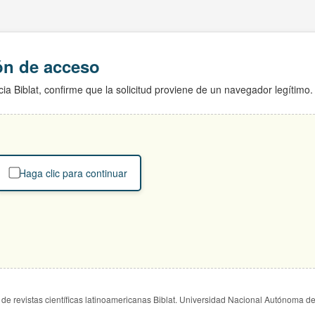
ión de acceso
ia Biblat, confirme que la solicitud proviene de un navegador legítimo.
Haga clic para continuar
de revistas científicas latinoamericanas Biblat. Universidad Nacional Autónoma d