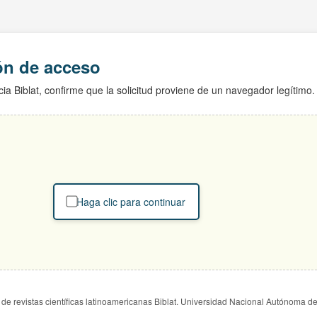
ión de acceso
ia Biblat, confirme que la solicitud proviene de un navegador legítimo.
Haga clic para continuar
de revistas científicas latinoamericanas Biblat. Universidad Nacional Autónoma d