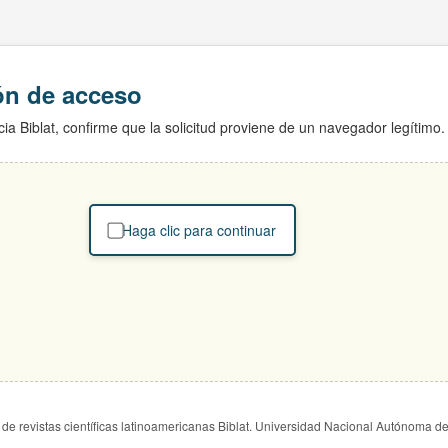
ión de acceso
ia Biblat, confirme que la solicitud proviene de un navegador legítimo.
Haga clic para continuar
de revistas científicas latinoamericanas Biblat. Universidad Nacional Autónoma d