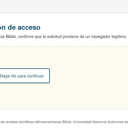
ión de acceso
ia Biblat, confirme que la solicitud proviene de un navegador legítimo.
Haga clic para continuar
de revistas científicas latinoamericanas Biblat. Universidad Nacional Autónoma d