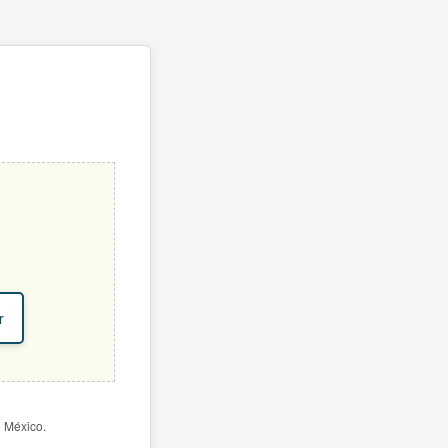
r
e México.