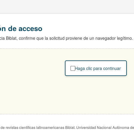
ión de acceso
ia Biblat, confirme que la solicitud proviene de un navegador legítimo.
Haga clic para continuar
de revistas científicas latinoamericanas Biblat. Universidad Nacional Autónoma d