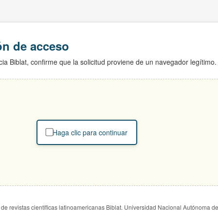
ión de acceso
ia Biblat, confirme que la solicitud proviene de un navegador legítimo.
Haga clic para continuar
de revistas científicas latinoamericanas Biblat. Universidad Nacional Autónoma d