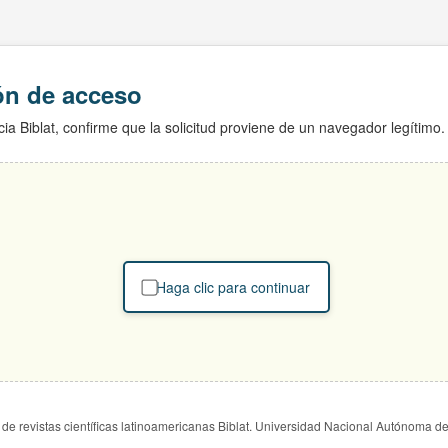
ión de acceso
ia Biblat, confirme que la solicitud proviene de un navegador legítimo.
Haga clic para continuar
de revistas científicas latinoamericanas Biblat. Universidad Nacional Autónoma d