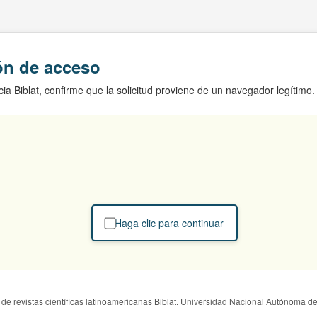
ión de acceso
ia Biblat, confirme que la solicitud proviene de un navegador legítimo.
Haga clic para continuar
de revistas científicas latinoamericanas Biblat. Universidad Nacional Autónoma d