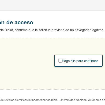
ión de acceso
ia Biblat, confirme que la solicitud proviene de un navegador legítimo.
Haga clic para continuar
de revistas científicas latinoamericanas Biblat. Universidad Nacional Autónoma d