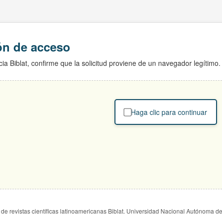
ión de acceso
ia Biblat, confirme que la solicitud proviene de un navegador legítimo.
Haga clic para continuar
de revistas científicas latinoamericanas Biblat. Universidad Nacional Autónoma d